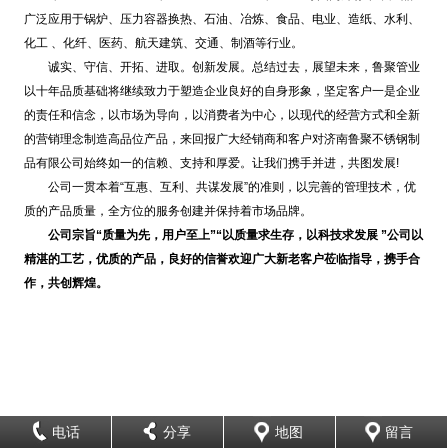
广泛应用于锅炉、压力容器换热、石油、冶炼、食品、电业、造纸、水利、
化工 、化纤、医药、航天建筑、交通、制酒等行业。
诚实、守信、开拓、进取。创新发展。总结过去，展望未来，鲁聚管业
以十年品质基础将继续致力于塑造企业良好的自身形象，坚定客户一是企业
的责任和信念，以市场为导向，以消费者为中心，以现代的经营方式和全新
的营销理念制造高品位产品，来回报广大经销商和客户对济南鲁聚不锈钢制
品有限公司始终如一的信赖、支持和厚爱。让我们携手并进，共图发展!
公司一贯本着“互惠、互利、共谋发展”的准则，以完善的管理技术，优
质的产品质量，全方位的服务创建并保持着市场品牌。
公司宗旨“质量为先，用户至上”“以质量求生存，以科技求发展 ”公司以
精湛的工艺，优质的产品，良好的信誉欢迎广大新老客户莅临指导，携手合
作，共创辉煌。
电话
分享
地图
留言