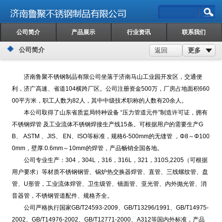
公司简介
产品展示
行业资讯
联系我们
公司简介
更多
返回
济南鲁聚不锈钢制品有限公司坐落于济南马山工业园开发区，交通便
利，济广高速、省道104横跨厂区。公司注册资金500万，厂房占地面积660
00平方米，职工人数为82人，其中中级技术职称的人数有20余人。
本公司取得了山东省质监局特种设备 “压力管道元件”制造许可证，拥有
不锈钢焊管
及工业流体不锈钢焊接生产线15条。可根据用户的需要生产G
B、 ASTM 、JIS、 EN、ISO等标准，规格6-500mm的无缝管 ，Φ8～Φ100
0mm，壁厚:0.6mm～10mm的焊管，产品畅销全国各地。
公司专业生产：304，304L，316，316L，321，310S,2205（可根据
用户要求）等材质不锈钢钢管、锅炉热交换器焊管、直管、三线螺纹管、盘
管、U形管，工业流体焊管、卫生级管、镜面管、亚光管、内外抛光管、消
音器管，不锈钢管道配件、规格齐全。
公司严格执行国家GB/T24593-2009、GB/T13296/1991、GB/T14975-
2002、GB/T14976-2002、GB/T12771-2000、A312等国内外标准，产品