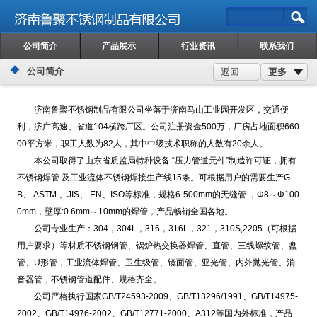
公司简介
产品展示
行业资讯
联系我们
公司简介
更多
返回
济南鲁聚不锈钢制品有限公司坐落于济南马山工业园开发区，交通便
利，济广高速、省道104横跨厂区。公司注册资金500万，厂房占地面积660
00平方米，职工人数为82人，其中中级技术职称的人数有20余人。
本公司取得了山东省质监局特种设备 “压力管道元件”制造许可证，拥有
不锈钢焊管
及工业流体不锈钢焊接生产线15条。可根据用户的需要生产G
B、 ASTM 、JIS、 EN、ISO等标准，规格6-500mm的无缝管 ，Φ8～Φ100
0mm，壁厚:0.6mm～10mm的焊管，产品畅销全国各地。
公司专业生产：304，304L，316，316L，321，310S,2205（可根据
用户要求）等材质不锈钢钢管、锅炉热交换器焊管、直管、三线螺纹管、盘
管、U形管，工业流体焊管、卫生级管、镜面管、亚光管、内外抛光管、消
音器管，不锈钢管道配件、规格齐全。
公司严格执行国家GB/T24593-2009、GB/T13296/1991、GB/T14975-
2002、GB/T14976-2002、GB/T12771-2000、A312等国内外标准，产品