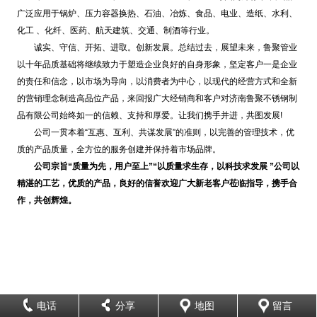
广泛应用于锅炉、压力容器换热、石油、冶炼、食品、电业、造纸、水利、
化工 、化纤、医药、航天建筑、交通、制酒等行业。
诚实、守信、开拓、进取。创新发展。总结过去，展望未来，鲁聚管业
以十年品质基础将继续致力于塑造企业良好的自身形象，坚定客户一是企业
的责任和信念，以市场为导向，以消费者为中心，以现代的经营方式和全新
的营销理念制造高品位产品，来回报广大经销商和客户对济南鲁聚不锈钢制
品有限公司始终如一的信赖、支持和厚爱。让我们携手并进，共图发展!
公司一贯本着“互惠、互利、共谋发展”的准则，以完善的管理技术，优
质的产品质量，全方位的服务创建并保持着市场品牌。
公司宗旨“质量为先，用户至上”“以质量求生存，以科技求发展 ”公司以
精湛的工艺，优质的产品，良好的信誉欢迎广大新老客户莅临指导，携手合
作，共创辉煌。
电话
分享
地图
留言