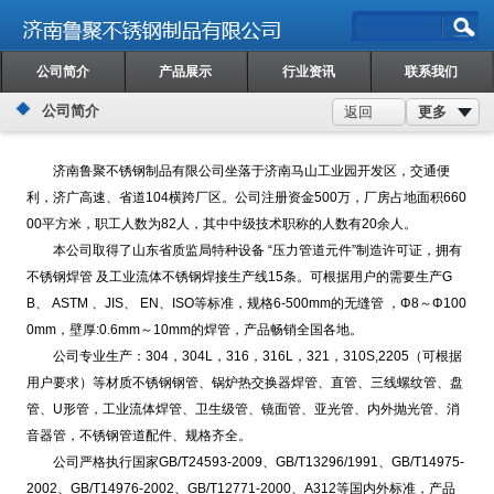
公司简介
产品展示
行业资讯
联系我们
公司简介
更多
返回
济南鲁聚不锈钢制品有限公司坐落于济南马山工业园开发区，交通便
利，济广高速、省道104横跨厂区。公司注册资金500万，厂房占地面积660
00平方米，职工人数为82人，其中中级技术职称的人数有20余人。
本公司取得了山东省质监局特种设备 “压力管道元件”制造许可证，拥有
不锈钢焊管
及工业流体不锈钢焊接生产线15条。可根据用户的需要生产G
B、 ASTM 、JIS、 EN、ISO等标准，规格6-500mm的无缝管 ，Φ8～Φ100
0mm，壁厚:0.6mm～10mm的焊管，产品畅销全国各地。
公司专业生产：304，304L，316，316L，321，310S,2205（可根据
用户要求）等材质不锈钢钢管、锅炉热交换器焊管、直管、三线螺纹管、盘
管、U形管，工业流体焊管、卫生级管、镜面管、亚光管、内外抛光管、消
音器管，不锈钢管道配件、规格齐全。
公司严格执行国家GB/T24593-2009、GB/T13296/1991、GB/T14975-
2002、GB/T14976-2002、GB/T12771-2000、A312等国内外标准，产品